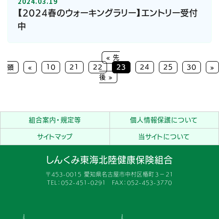
2024.03.19
【2024春のウォーキングラリー】エントリー受付
中
« 先
頭
«
10
21
22
23
24
25
30
»
後 »
組合案内・規定等
個人情報保護について
サイトマップ
当サイトについて
しんくみ東海北陸健康保険組合
〒453-0015 愛知県名古屋市中村区椿町３−２１
TEL：052-451-0291 FAX：052-453-3770