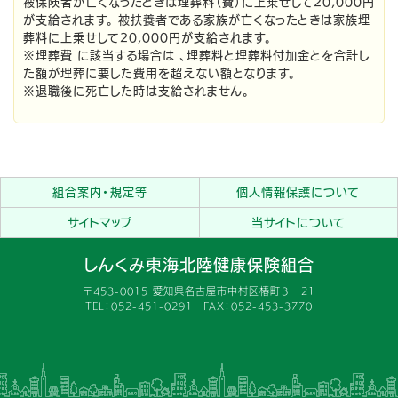
被保険者が亡くなったときは埋葬料（費）に上乗せして20,000円
が支給されます。 被扶養者である家族が亡くなったときは家族埋
葬料に上乗せして20,000円が支給されます。
※埋葬費 に該当する場合は 、埋葬料と埋葬料付加金とを合計し
た額が埋葬に要した費用を超えない額となります。
※退職後に死亡した時は支給されません。
組合案内・規定等
個人情報保護について
サイトマップ
当サイトについて
しんくみ東海北陸健康保険組合
〒453-0015 愛知県名古屋市中村区椿町３−２１
TEL：052-451-0291 FAX：052-453-3770