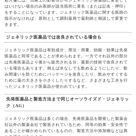
処方箋には、治療上の必要性からジェネリック医薬品に変更して
はいけない場合のみ医師が該当箇所に署名（または記名・押印）
をすることになっています。ジェネリック医薬品に関する医師の
指示がなければ、原則として調剤薬局で薬剤師と相談して変更で
きます。
ジェネリック医薬品では改良されている場合も
ジェネリック医薬品は有効成分、用法・用量、効能・効果は先発
医薬品と同等であることが求められます。一方でそれ以外の部分
は先発医薬品より後から販売される分、最新の技術で改良されて
いる場合もあります。例えば水なしでも飲めるようにしたり、飲
み間違いを防ぐためにパッケージを改良したり、飲みやすくする
ために薬の大きさを小さくしたりするなど、さまざまな工夫を行
ったジェネリック医薬品が使われています。
先発医薬品と製造方法まで同じオーソライズド・ジェネリッ
ク（AG）
ジェネリック医薬品は多くの場合、先発医薬品を開発した製薬会
社以外の製薬会社で製造されているため、同等の効果・安全性で
あることが確かめられているものの、製造方法や添加物などは異