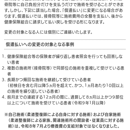
骨院等に自己負担分だけを支払うだけで施術を受けることができま
す。しかし、下記に該当した場合、「償還払い」に変更になる場合があ
ります。償還払いでは、接骨院等に施術費用の全額を支払い、後から
健康保険組合に請求して払い戻しを受ける形になります。
変更の対象となる人には個別にご連絡いたします。
償還払いへの変更の対象となる事例
健康保険組合等の保険者が繰り返し患者照会を行っても回答しな
い患者
複数の施術所（接骨院等）で同部位の施術を重複して受けている患
者
長期かつ頻回な施術を継続して受けている患者
（初検日を含む月以降5ヵ月を超えて、かつ、1ヵ月あたり10回以上
の施術を繰り返している患者）
前月までの連続する12ヵ月の間に、通算して８ヵ月以上かつ９部位
以上について施術を受けている患者（令和９年１月以降）
※自己施術（柔道整復師による自身に対する施術）および自家施術
（柔道整復師による家族、関連施術所の開設者・従業員に対する施
術）は、令和８年７月より療養費の支給対象ではなくなりました。