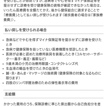
を受けることが原則ですが、急病等でやむを得ずマイナ保険証等を
提示せずに診療を受け健康保険の資格が確認できなかった場合は、
いったん医療費を全額たてかえ、後から健保組合に請求することで
「療養費」として払い戻しが受けられます（被扶養者の場合は「家族療
養費」）。
払い戻しを受けられる場合
急病などでやむを得ずマイナ保険証等を提示せずに診療を受けた
とき
急病で健康保険を扱っていない医療機関を受診したとき
医師が必要と認めた治療用装具を装着したとき（コルセット・サポー
ター・義手・義足・義眼など）
9歳未満の小児の治療用眼鏡・コンタクトレンズ代
生血液の輸血を受けたときの血液代
鍼・灸・あんま・マッサージの施術費（健康保険の対象となるものに
限ります）
四肢のリンパ浮腫治療のための弾性着衣等の費用
支給額
かかった費用のうち、保険診療に準じた算出額から自己負担分を差