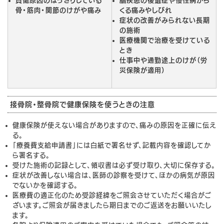
負傷原因のはっきりしている
脳疾患の後遺症や慢性病から
骨・筋肉・関節のけがや痛み
くる痛みやしびれ
症状の改善がみられない長期
の施術
医療機関で治療を受けている
とき
仕事中や通勤途上のけが（労
災保険が適用）
接骨院・整骨院で健康保険を使うときの注意
健康保険が使えない場合がありますので、痛みの原因を正確に伝え
る。
「療養費支給申請書」には白紙で署名せず、記載内容を確認してか
ら署名する。
受けた施術の記録として、領収書は必ず受け取り、大切に保存する。
症状が改善しない場合は、医師の診察を受けて、ほかの病気が原因
でないかを確認する。
医療費の適正化のため受診経緯をご照会させていただく場合がご
ざいます。ご照会が届きましたら期日までのご返送をお願いいたし
ます。